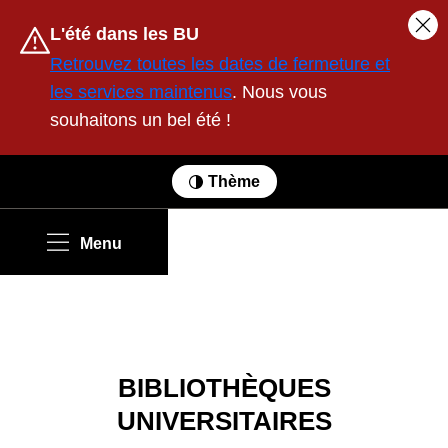
Contenu
Avertissement :
L'été dans les BU
Fer
Retrouvez toutes les dates de fermeture et
les services maintenus
. Nous vous
souhaitons un bel été !
Thème
Menu
BIBLIOTHÈQUES
UNIVERSITAIRES