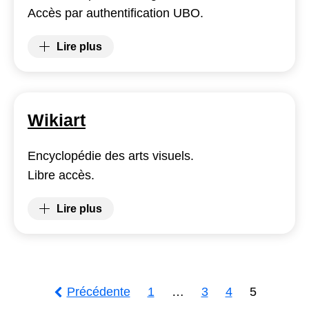
Accès par authentification UBO.
Lire plus
(Web of Science (WoS))
Wikiart
Encyclopédie des arts visuels.
Libre accès.
Lire plus
(Wikiart)
Page
Page
Page
Page
Page
Précédente
1
…
3
4
5