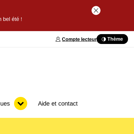
Fermer le band
 bel été !
Thème
Compte lecteur
Sous-menu
ques
Aide et contact