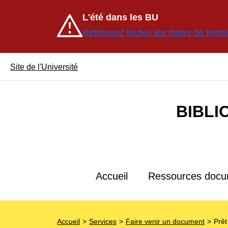
Contenu
Avertissement :
L'été dans les BU
Retrouvez toutes les dates de ferme
Site de l'Université
BIBLI
Accueil
Ressources docu
Accueil
Services
Faire venir un document
Prêt