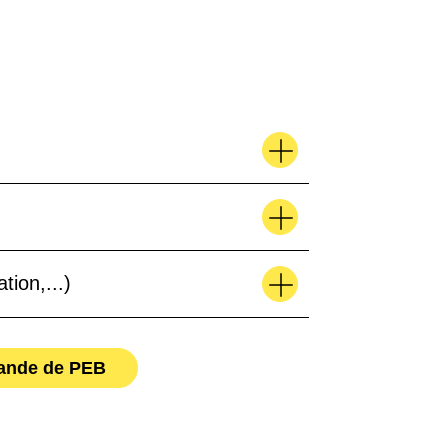
tion,...)
mande de PEB