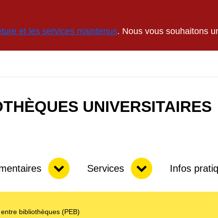
ture et les services maintenus
. Nous vous souhaitons un
OTHÈQUES UNIVERSITAIRES
Sous-menu
Sous-menu
mentaires
Services
Infos prati
 entre bibliothèques (PEB)