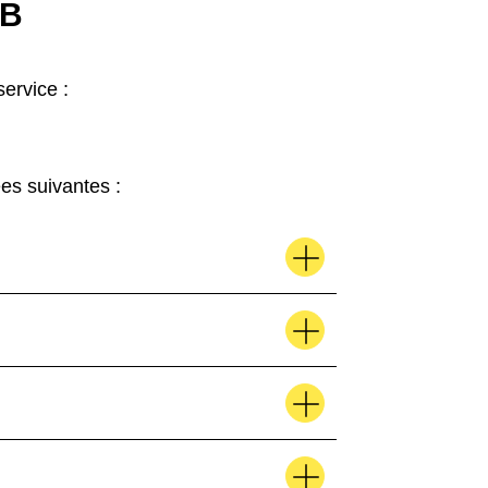
EB
ervice :
es suivantes :