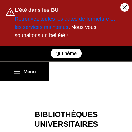
Contenu
Avertissement :
L'été dans les BU
Fer
Retrouvez toutes les dates de fermeture et
les services maintenus
. Nous vous
souhaitons un bel été !
Thème
Menu
BIBLIOTHÈQUES
UNIVERSITAIRES